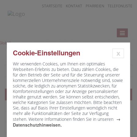
STARTSEITE
KONTAKT
PFARREIEN
TELEFONLISTE
Toggle
navigatio
Cookie-Einstellungen
x
Wir verwenden Cookies, um Ihnen ein optimales
Webseiten-Erlebnis zu bieten. Dazu zählen Cookies, die
Startseite
für den Betrieb der Seite und für die Steuerung unserer
kommerziellen Unternehmensziele notwendig sind, sowie
Telefonnummern Ordinariat
solche, die lediglich zu anonymen Statistikzwecken, für
Komforteinstellungen oder zur Anzeige personalisierter
Stabsstellen und Hauptabteilungen
Inhalte genutzt werden. Sie können selbst entscheiden,
welche Kategorien Sie zulassen möchten. Bitte beachten
Übersicht
Sie, dass auf Basis Ihrer Einstellungen womöglich nicht
mehr alle Funktionalitäten der Seite zur Verfügung
Stabsstellen
stehen. Weitere Informationen finden Sie in unseren
Datenschutzhinweisen.
HA I - Seelsorge