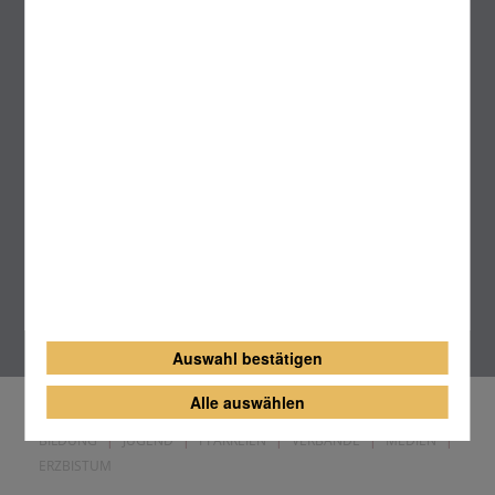
Vatikan
Das Erzbistum auf
Karte des Erzbistums
Auswahl bestätigen
Alle auswählen
BERATUNG
|
INFORMATION
|
SEELSORGE
|
GLAUBEN
|
BILDUNG
|
JUGEND
|
PFARREIEN
|
VERBÄNDE
|
MEDIEN
|
ERZBISTUM